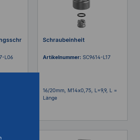
ngsschr
Schraubeinheit
7-L06
Artikelnummer:
SC9614-L17
, L =
16/20mm, M14x0,75, L=9,9, L =
Länge
n