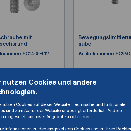
chraube mit
Bewegungslimitieru
nsechsrund
aube
elnummer:
SC1405-L12
Artikelnummer:
SC960
r nutzen Cookies und andere
 Edelstahl, TX20
M7x0,75, L=6mm, Stahl
chnologien.
Länge
enutzen Cookies auf dieser Website. Technische und funktionale
es sind zum Aufruf der Website unbedingt erforderlich. Andere
n eingesetzt, um unser Angebot zu optimieren.
re Informationen zu den eingesetzten Cookies und zu Ihren Rechte