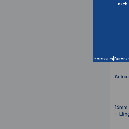
nach 
Impressum
|
Datens
Aufba
Artik
16mm, 
= Län