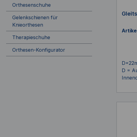
Orthesenschuhe
Gleit
Gelenkschienen für
Knieorthesen
Artik
Therapieschuhe
Orthesen-Konfigurator
D=22m
D = A
Innen