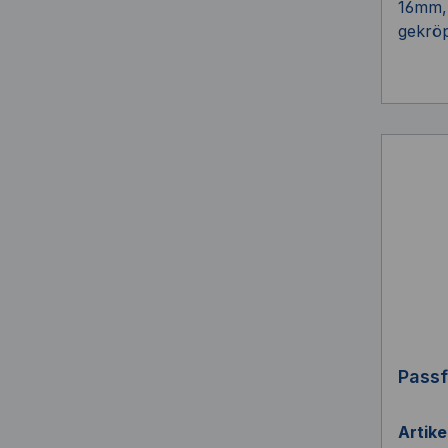
16mm,
gekröp
Passf
Artik