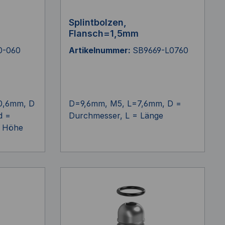
Splintbolzen,
Flansch=1,5mm
0-060
Artikelnummer:
SB9669-L0760
0,6mm, D
D=9,6mm, M5, L=7,6mm, D =
d =
Durchmesser, L = Länge
= Höhe