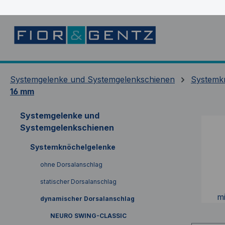
springen
Zur Hauptnavigation springen
Systemgelenke und Systemgelenkschienen
Systemk
16 mm
Systemgelenke und
Systemgelenkschienen
Systemknöchelgelenke
ohne Dorsalanschlag
statischer Dorsalanschlag
m
dynamischer Dorsalanschlag
NEURO SWING-CLASSIC