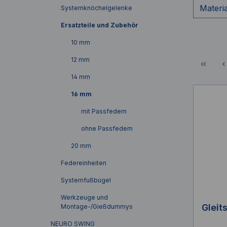
Materi
Systemknöchelgelenke
Ersatzteile und Zubehör
10 mm
12 mm
14 mm
16 mm
mit Passfedern
ohne Passfedern
20 mm
Federeinheiten
Systemfußbügel
Werkzeuge und
Gleit
Montage-/Gießdummys
NEURO SWING