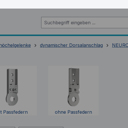
nöchelgelenke
dynamischer Dorsalanschlag
NEURO
it Passfedern
ohne Passfedern