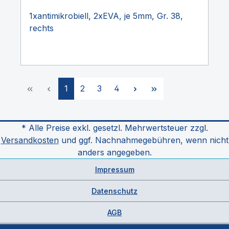
1xantimikrobiell, 2xEVA, je 5mm, Gr. 38,
rechts
Seite
Seite
Seite
Seite
1
2
3
4
* Alle Preise exkl. gesetzl. Mehrwertsteuer zzgl.
Versandkosten
und ggf. Nachnahmegebühren, wenn nicht
anders angegeben.
Impressum
Datenschutz
AGB