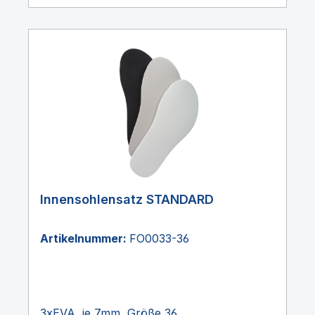
Innensohlensatz STANDARD
Artikelnummer:
FO0033-36
3xEVA, je 7mm, Größe 36