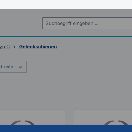
yp C
Gelenkschienen
breite