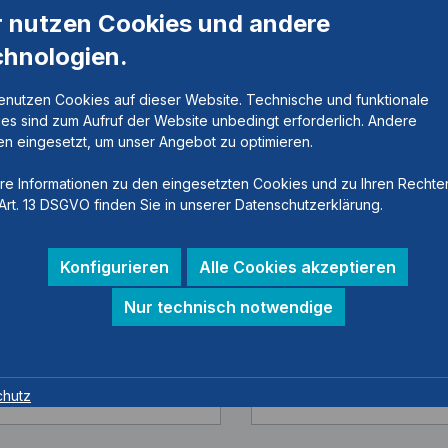
r nutzen Cookies und andere
chnologien.
enutzen Cookies auf dieser Website. Technische und funktionale
es sind zum Aufruf der Website unbedingt erforderlich. Andere
n eingesetzt, um unser Angebot zu optimieren.
kschienen mit
Gelenkschienen mit
re Informationen zu den eingesetzten Cookies und zu Ihren Rechte
segmenten, E-T
Zahnsegmenten, E-
Art. 13 DSGVO finden Sie in unserer Datenschutzerklärung.
elnummer:
KS1500-ST
Artikelnummer:
KS1500
Konfigurieren
Alle Cookies akzeptieren
Nur technisch notwendige
MCL, LCL, 22mm
ACL, MCL, LCL, 22mm
bstand, Stahl, 3mm
Achsabstand, Titan, 3
enflügeldicke
Schienenflügeldicke
chutz