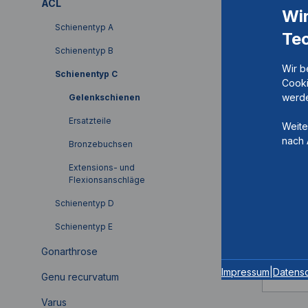
ACL
Wi
Schienentyp A
Te
Schienentyp B
Wir b
Schienentyp C
Cooki
werde
Gelenkschienen
Gelen
Ersatzteile
Weite
Zahn
nach 
Bronzebuchsen
Artik
Extensions- und
Flexionsanschläge
Schienentyp D
ACL, 
Schienentyp E
Achsa
Gonarthrose
Schien
Impressum
|
Datens
Genu recurvatum
Varus