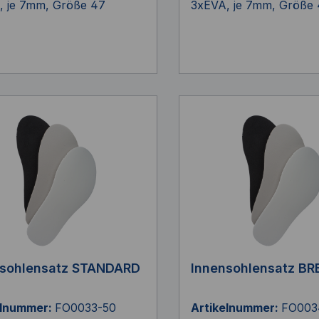
, je 7mm, Größe 47
3xEVA, je 7mm, Größe
nsohlensatz STANDARD
Innensohlensatz BR
elnummer:
FO0033-50
Artikelnummer:
FO003