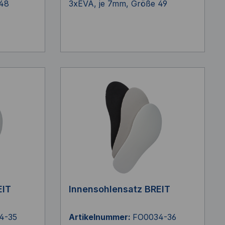
 48
3xEVA, je 7mm, Größe 49
EIT
Innensohlensatz BREIT
4-35
Artikelnummer:
FO0034-36