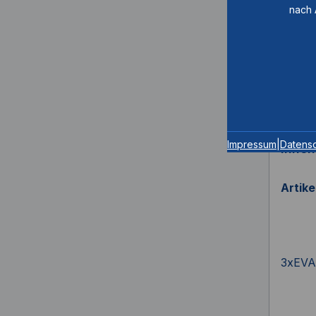
nach 
Impressum
|
Datens
Inne
Artik
3xEVA