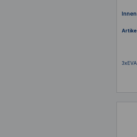
Inne
Artik
3xEVA