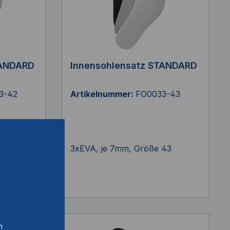
TANDARD
Innensohlensatz STANDARD
3-42
Artikelnummer:
FO0033-43
42
3xEVA, je 7mm, Größe 43
n