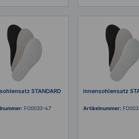
nsohlensatz STANDARD
Innensohlensatz S
elnummer:
FO0033-47
Artikelnummer:
FO003