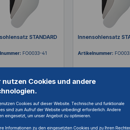
nsohlensatz STANDARD
Innensohlensatz S
elnummer:
FO0033-41
Artikelnummer:
FO003
r nutzen Cookies und andere
, je 7mm, Größe 41
3xEVA, je 7mm, Größe 
chnologien.
enutzen Cookies auf dieser Website. Technische und funktionale
es sind zum Aufruf der Website unbedingt erforderlich. Andere
n eingesetzt, um unser Angebot zu optimieren.
re Informationen zu den eingesetzten Cookies und zu Ihren Rechte