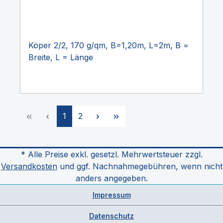
Köper 2/2, 170 g/qm, B=1,20m, L=2m, B =
Breite, L = Länge
Seite
Seite
1
2
* Alle Preise exkl. gesetzl. Mehrwertsteuer zzgl.
Versandkosten
und ggf. Nachnahmegebühren, wenn nicht
anders angegeben.
Impressum
Datenschutz