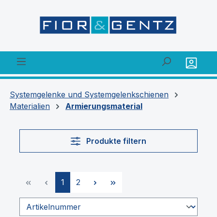
alt springen
Systemgelenke und Systemgelenkschienen
Materialien
Armierungsmaterial
Produkte filtern
Seite
Seite
1
2