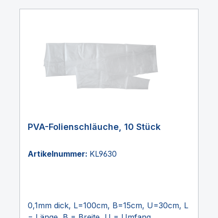
PVA-Folienschläuche, 10 Stück
Artikelnummer:
KL9630
0,1mm dick, L=100cm, B=15cm, U=30cm, L
= Länge, B = Breite, U = Umfang