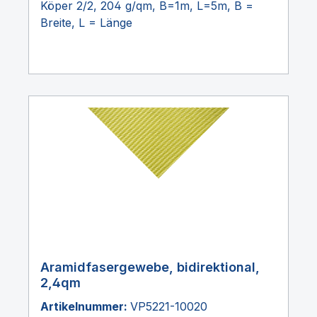
Köper 2/2, 204 g/qm, B=1m, L=5m, B =
Breite, L = Länge
Aramidfasergewebe, bidirektional,
2,4qm
Artikelnummer:
VP5221-10020