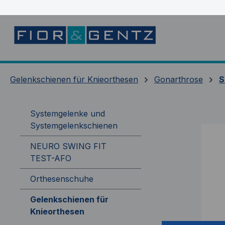
springen
Zur Hauptnavigation springen
Gelenkschienen für Knieorthesen
Gonarthrose
S
Systemgelenke und
Systemgelenkschienen
NEURO SWING FIT
TEST-AFO
Orthesenschuhe
Gelenkschienen für
Knieorthesen