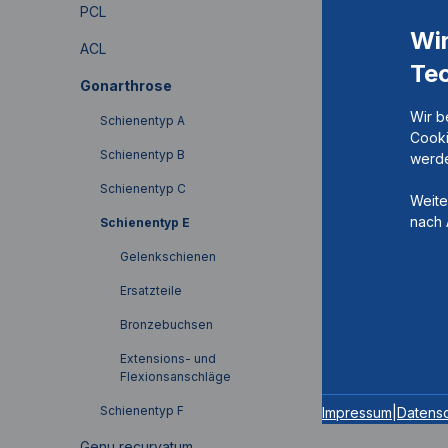
PCL
Wi
ACL
Te
Gonarthrose
Wir b
Schienentyp A
Cooki
Schienentyp B
werde
Schienentyp C
Weite
nach 
Schienentyp E
Gelenkschienen
Ersatzteile
Bronzebuchsen
Extensions- und
Flexionsanschläge
Schienentyp F
Impressum
|
Datens
Genu recurvatum