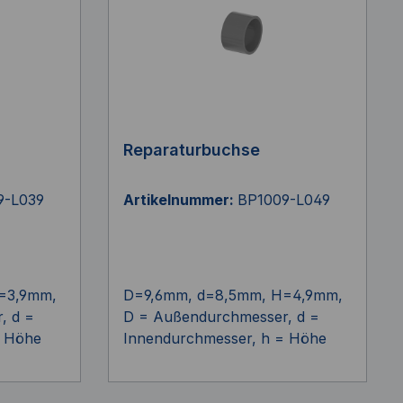
Reparaturbuchse
9-L039
Artikelnummer:
BP1009-L049
=3,9mm,
D=9,6mm, d=8,5mm, H=4,9mm,
, d =
D = Außendurchmesser, d =
= Höhe
Innendurchmesser, h = Höhe