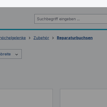
nöchelgelenke
Zubehör
Reparaturbuchsen
breite