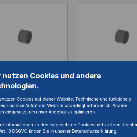
r nutzen Cookies und andere
raturbuchse
Reparaturbuchse
chnologien.
elnummer:
BP1110-L019
Artikelnummer:
BP111
enutzen Cookies auf dieser Website. Technische und funktionale
es sind zum Aufruf der Website unbedingt erforderlich. Andere
n eingesetzt, um unser Angebot zu optimieren.
re Informationen zu den eingesetzten Cookies und zu Ihren Rechte
5mm, d=9,6mm, H=1,9mm,
D=10,5mm, d=9,6mm, 
Art. 13 DSGVO finden Sie in unserer Datenschutzerklärung.
ußendurchmesser, d =
D = Außendurchmesser