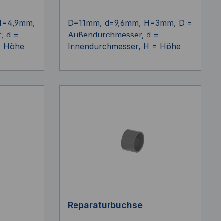
H=4,9mm,
D=11mm, d=9,6mm, H=3mm, D =
, d =
Außendurchmesser, d =
= Höhe
Innendurchmesser, H = Höhe
Reparaturbuchse