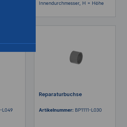
= Höhe
Innendurchmesser, H = Höhe
Reparaturbuchse
0-L049
Artikelnummer:
BP1111-L030