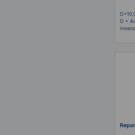
D=10,
D = A
Innen
Repa