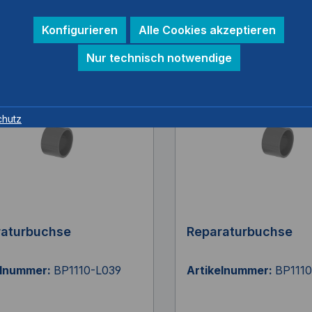
durchmesser, H = Höhe
Innendurchmesser, H 
Konfigurieren
Alle Cookies akzeptieren
Nur technisch notwendige
chutz
raturbuchse
Reparaturbuchse
elnummer:
BP1110-L039
Artikelnummer:
BP111