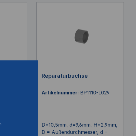
Reparaturbuchse
0-L020
Artikelnummer:
BP1110-L029
n
H=2mm,
D=10,5mm, d=9,6mm, H=2,9mm,
, d =
D = Außendurchmesser, d =