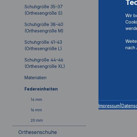
Te
Schuhgröße 35–37
(Orthesengröße S)
Wir b
Cooki
Schuhgröße 38–40
werde
(Orthesengröße M)
Weite
Schuhgröße 41–43
nach 
(Orthesengröße L)
Schuhgröße 44–46
(Orthesengröße XL)
Materialien
Federeinheiten
14 mm
Impressum
|
Datens
16 mm
20 mm
Orthesenschuhe