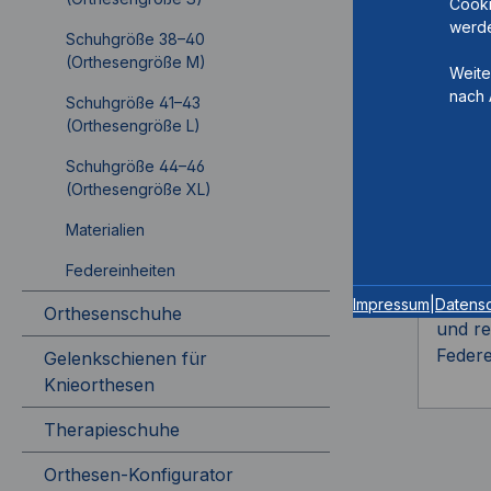
Cooki
werde
Schuhgröße 38–40
(Orthesengröße M)
Weite
nach 
Schuhgröße 41–43
NEUR
(Orthesengröße L)
AFO
Schuhgröße 44–46
Artik
(Orthesengröße XL)
Materialien
Federeinheiten
14mm, 
Impressum
|
Datens
Orthesenschuhe
und re
Federe
Gelenkschienen für
Knieorthesen
Therapieschuhe
Orthesen-Konfigurator