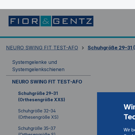
springen
Zur Hauptnavigation springen
NEURO SWING FIT TEST-AFO
Schuhgröße 29–31 
Systemgelenke und
Systemgelenkschienen
NEURO SWING FIT TEST-AFO
Schuhgröße 29–31
(Orthesengröße XXS)
Wi
Schuhgröße 32–34
Te
(Orthesengröße XS)
Schuhgröße 35–37
Wir b
(Orthesengröße S)