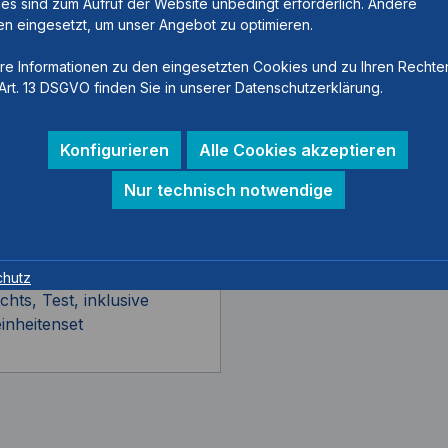
es sind zum Aufruf der Website unbedingt erforderlich. Andere
n eingesetzt, um unser Angebot zu optimieren.
re Informationen zu den eingesetzten Cookies und zu Ihren Rechte
Art. 13 DSGVO finden Sie in unserer Datenschutzerklärung.
O SWING FIT TEST-
Konfigurieren
Alle Cookies akzeptieren
elnummer:
AC5202-XXS/LR
Nur technisch notwendige
Größe XXS (29-31), links
chutz
chts, Test, inklusive
inheitenset