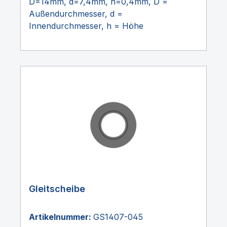
D=14mm, d=7,4mm, h=0,4mm, D =
Außendurchmesser, d =
Innendurchmesser, h = Höhe
Gleitscheibe
Artikelnummer:
GS1407-045