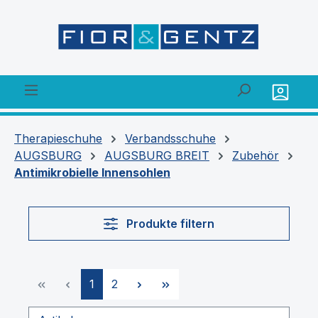
alt springen
Therapieschuhe
Verbandsschuhe
AUGSBURG
AUGSBURG BREIT
Zubehör
Antimikrobielle Innensohlen
Produkte filtern
Seite
Seite
1
2