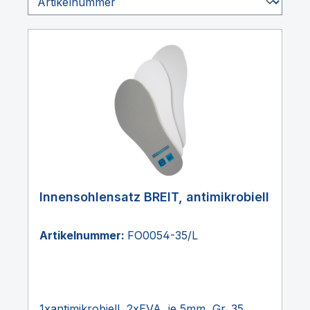
Innensohlensatz BREIT, antimikrobiell
Artikelnummer:
FO0054-35/L
1xantimikrobiell, 2xEVA, je 5mm, Gr. 35,