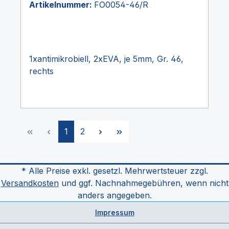
Artikelnummer:
FO0054-46/R
1xantimikrobiell, 2xEVA, je 5mm, Gr. 46,
rechts
Seite
Seite
1
2
* Alle Preise exkl. gesetzl. Mehrwertsteuer zzgl.
Versandkosten
und ggf. Nachnahmegebühren, wenn nicht
anders angegeben.
Impressum