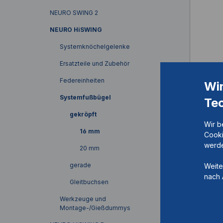
NEURO SWING 2
NEURO HiSWING
Systemknöchelgelenke
Ersatzteile und Zubehör
Federeinheiten
Syste
Wi
Systemfußbügel
Te
Artik
gekröpft
Wir b
16 mm
Cooki
werde
20 mm
Niet, 
gerade
Weite
recht
nach 
Gleitbuchsen
dick, 
Werkzeuge und
Montage-/Gießdummys