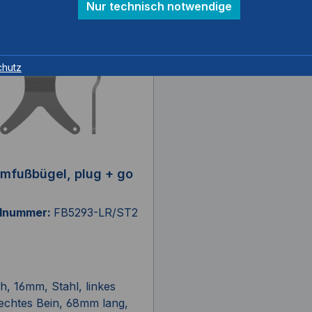
Nur technisch notwendige
chutz
mfußbügel, plug + go
elnummer:
FB5293-LR/ST2
eh, 16mm, Stahl, linkes
echtes Bein, 68mm lang,