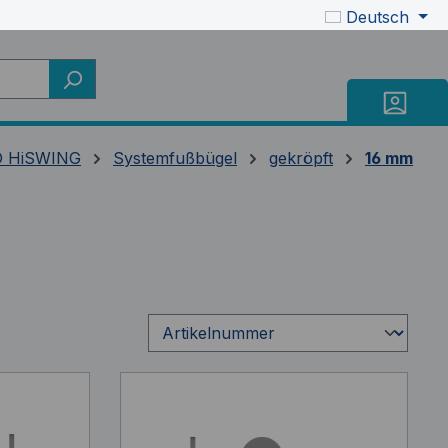
Deutsch
 HiSWING
Systemfußbügel
gekröpft
16 mm