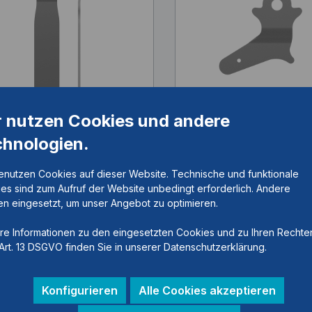
mfußbügel, plug + go
Systemfußbügel, pl
r nutzen Cookies und andere
chnologien.
elnummer:
FB5093-LR/ST4
Artikelnummer:
FB5193
enutzen Cookies auf dieser Website. Technische und funktionale
es sind zum Aufruf der Website unbedingt erforderlich. Andere
n eingesetzt, um unser Angebot zu optimieren.
16mm, Stahl, linkes oder
Einguss/Prepreg,16mm,S
re Informationen zu den eingesetzten Cookies und zu Ihren Rechte
es Bein, 145mm lang, 3mm
s lat./rechts med., 65m
Art. 13 DSGVO finden Sie in unserer Datenschutzerklärung.
gekröpft
3mm dick, gekröpft
Konfigurieren
Alle Cookies akzeptieren