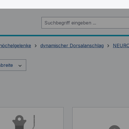
nöchelgelenke
dynamischer Dorsalanschlag
NEURO
breite