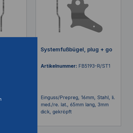
ug + go
Systemfußbügel, plug + go
-L/ST1
Artikelnummer:
FB5193-R/ST1
tahl,link
Einguss/Prepreg, 16mm, Stahl, li.
n
m lang,
med./re. lat., 65mm lang, 3mm
dick, gekröpft