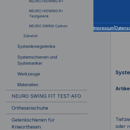
NEURO HiSWING R+
NEURO HiSWING R+
Testgelenk
NEURO SWING Carbon
Impressum
|
Datens
Zubehör
Systemkniegelenke
Systemschienen und
Systemanker
Syste
Werkzeuge
Materialien
Artik
NEURO SWING FIT TEST-AFO
Orthesenschuhe
Tiefzi
Gelenkschienen für
oder r
Knieorthesen