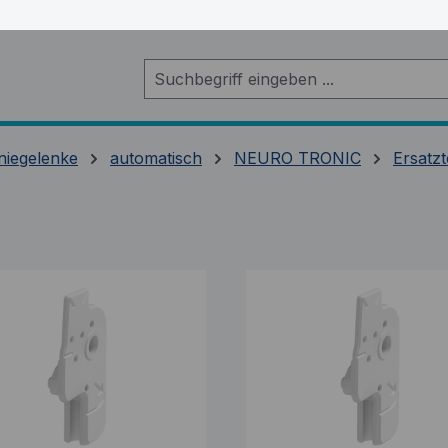
niegelenke
automatisch
NEURO TRONIC
Ersatz