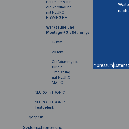
Bauteilsets für
Weite
die Verbindung
nach 
mit NEURO
HiSWING R+
Werkzeuge und
Montage-/Gießdummys
16 mm
20 mm
Gießdummyset
Impressum
|
Datens
für die
Umrüstung
auf NEURO
MATIC
NEURO HiTRONIC
NEURO HITRONIC
Testgelenk
gesperrt
Systemschienen und