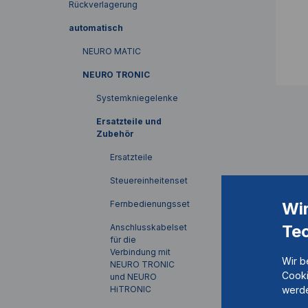
Rückverlagerung
automatisch
NEURO MATIC
NEURO TRONIC
Systemkniegelenke
Ersatzteile und
Zubehör
Ersatzteile
Steuereinheitenset
Wi
Fernbedienungsset
Te
Anschlusskabelset
für die
Verbindung mit
Wir b
NEURO TRONIC
Cooki
und NEURO
werde
HiTRONIC