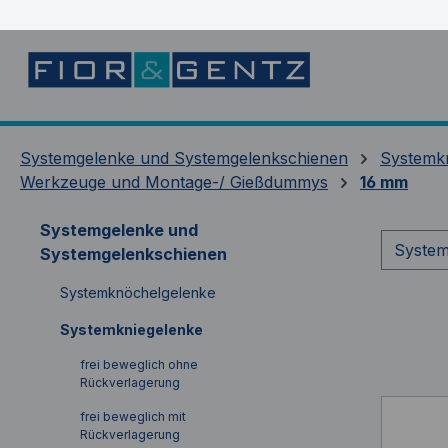
springen
Zur Hauptnavigation springen
Systemgelenke und Systemgelenkschienen
Systemk
Werkzeuge und Montage-/ Gießdummys
16 mm
Systemgelenke und
System
Systemgelenkschienen
Systemknöchelgelenke
Systemkniegelenke
frei beweglich ohne
Rückverlagerung
frei beweglich mit
Rückverlagerung