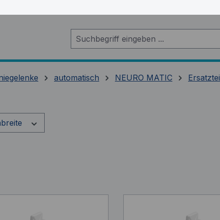
niegelenke
automatisch
NEURO MATIC
Ersatzte
breite