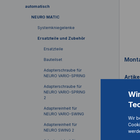
automatisch
NEURO MATIC
Systemkniegelenke
Ersatzteile und Zubehör
Ersatzteile
Mont
Bauteilset
Adapterschraube für
NEURO VARIO-SPRING
Artik
Adapterschraube für
Wi
NEURO VARIO-SPRING
2
Te
Adaptereinheit für
16mm, 
NEURO VARIO-SWING
rechts
Wir b
Cooki
Adaptereinheit für
NEURO SWING 2
werde