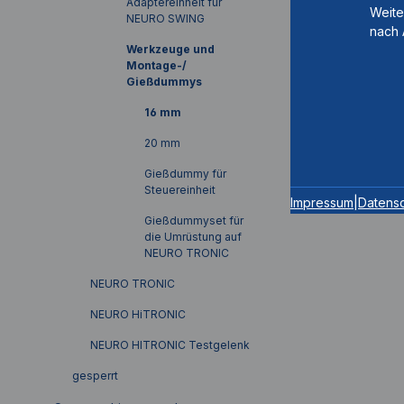
Adaptereinheit für
Weite
NEURO SWING
nach 
Werkzeuge und
Montage-/
Gießdummys
16 mm
20 mm
Gießdummy für
Steuereinheit
Impressum
|
Datens
Gießdummyset für
die Umrüstung auf
NEURO TRONIC
NEURO TRONIC
NEURO HiTRONIC
NEURO HITRONIC Testgelenk
gesperrt