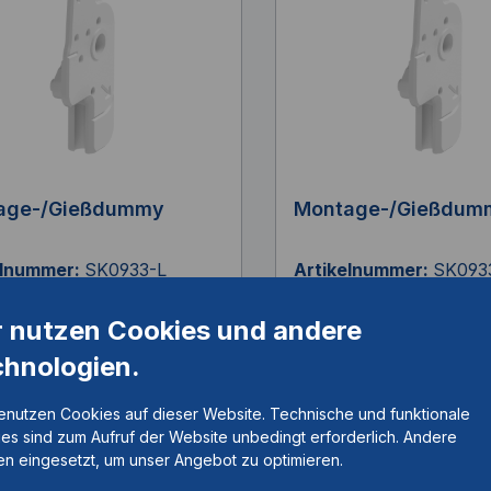
age-/Gießdummy
Montage-/Gießdum
elnummer:
SK0933-L
Artikelnummer:
SK093
r nutzen Cookies und andere
chnologien.
PE, links lateral oder
16mm, PE, links medial
 medial
rechts lateral
enutzen Cookies auf dieser Website. Technische und funktionale
es sind zum Aufruf der Website unbedingt erforderlich. Andere
n eingesetzt, um unser Angebot zu optimieren.