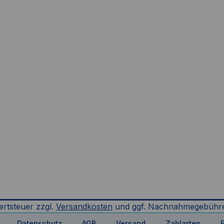
ertsteuer zzgl.
Versandkosten
und ggf. Nachnahmegebühre
Datenschutz
AGB
Versand
Zahlarten