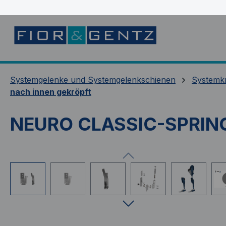
springen
Zur Hauptnavigation springen
Systemgelenke und Systemgelenkschienen
Systemk
nach innen gekröpft
NEURO CLASSIC-SPRING
Bildergalerie überspringen