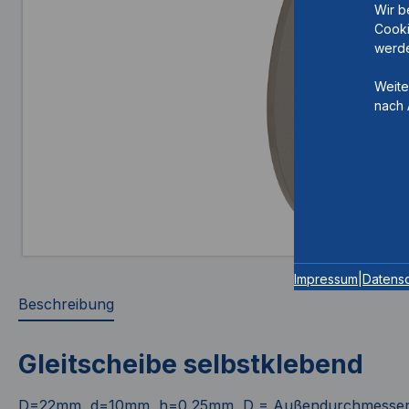
Wir b
Cooki
werde
Weite
nach 
Impressum
|
Datens
Beschreibung
Gleitscheibe selbstklebend
D=22mm, d=10mm, h=0,25mm, D = Außendurchmesser, 