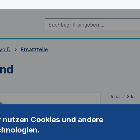
yp D
Ersatzteile
end
Inhalt:
1 Stk.
Artikelnum
r nutzen Cookies und andere
chnologien.