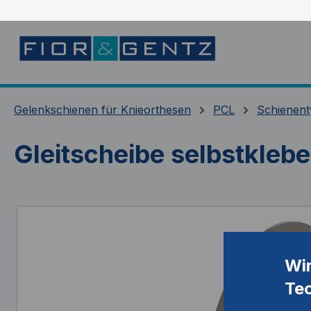
springen
Zur Hauptnavigation springen
Gelenkschienen für Knieorthesen
PCL
Schienent
Gleitscheibe selbstkleb
Bildergalerie überspringen
Wi
Te