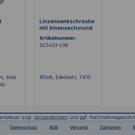
t
Linsensenkschraube
mit Innensechsrund
Artikelnummer:
SC1403-L08
, links
M3x8, Edelstahl, TX10
hts
ertsteuer zzgl.
Versandkosten
und ggf. Nachnahmegebühre
Datenschutz
AGB
Versand
Zahlarten