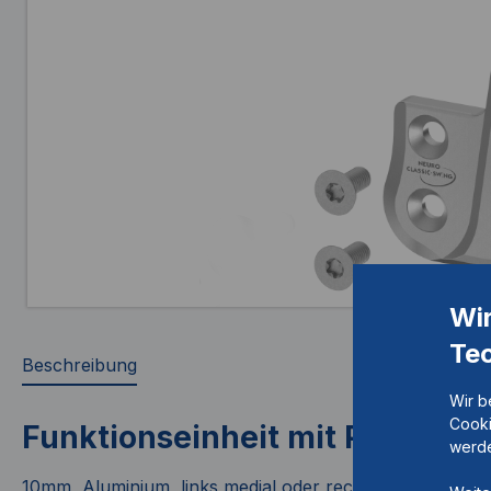
Wi
Te
Beschreibung
Wir b
Cooki
Funktionseinheit mit Passfede
werde
10mm, Aluminium, links medial oder rechts lateral