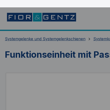
springen
Zur Hauptnavigation springen
Systemgelenke und Systemgelenkschienen
Systemk
Funktionseinheit mit Pa
Bildergalerie überspringen