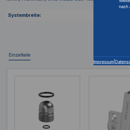
Weite
nach 
Systembreite:
Einzelteile
Impressum
|
Datens
Produktgalerie überspringen