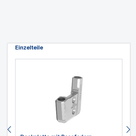
Produktgalerie überspringen
Einzelteile