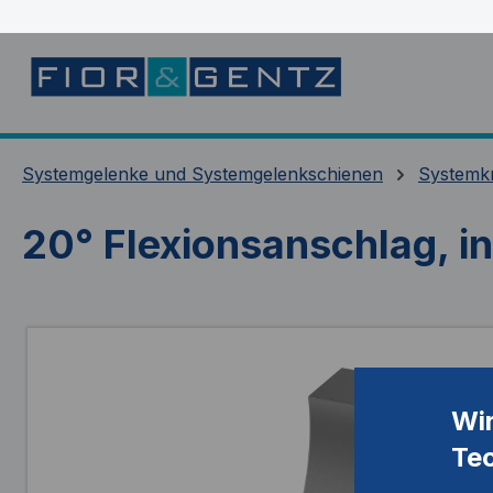
springen
Zur Hauptnavigation springen
Systemgelenke und Systemgelenkschienen
Systemk
20° Flexionsanschlag, i
Bildergalerie überspringen
Wi
Te