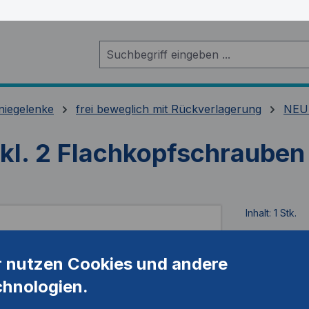
niegelenke
frei beweglich mit Rückverlagerung
NEU
nkl. 2 Flachkopfschrauben
Inhalt:
1 Stk.
Artikelnum
r nutzen Cookies und andere
chnologien.