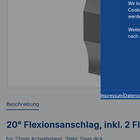
Wir b
Cooki
werde
Weite
nach 
Impressum
|
Datens
Beschreibung
20° Flexionsanschlag, inkl. 2
für 22mm Achsabstand, Stahl, 5mm dick