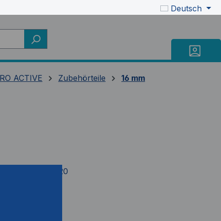
Deutsch
RO ACTIVE
Zubehörteile
16 mm
mer:
BK9051-F020