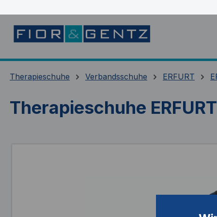
springen
Zur Hauptnavigation springen
Therapieschuhe
Verbandsschuhe
ERFURT
E
Therapieschuhe ERFUR
Bildergalerie überspringen