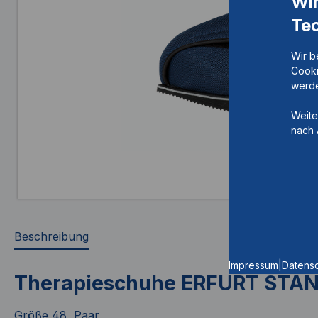
Wi
Te
Wir b
Cooki
werde
Weite
nach 
Beschreibung
Impressum
|
Datens
Therapieschuhe ERFURT STA
Größe 48, Paar