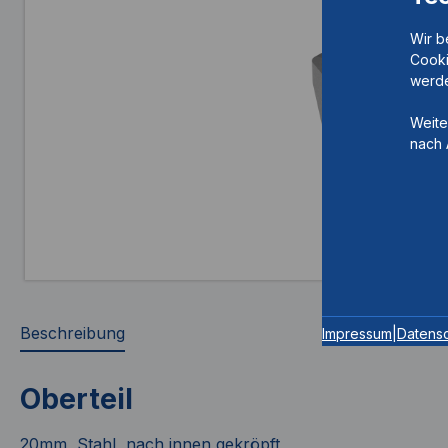
Wir b
Cooki
werde
Weite
nach 
Beschreibung
Impressum
|
Datens
Oberteil
20mm, Stahl, nach innen gekröpft