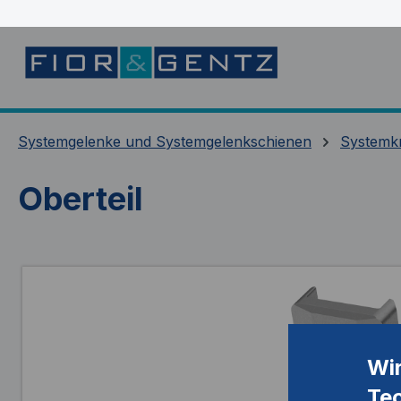
springen
Zur Hauptnavigation springen
Systemgelenke und Systemgelenkschienen
Systemk
Oberteil
Bildergalerie überspringen
Wi
Te