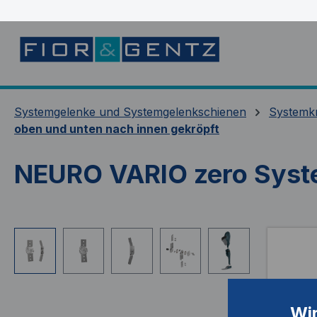
springen
Zur Hauptnavigation springen
Systemgelenke und Systemgelenkschienen
Systemk
oben und unten nach innen gekröpft
NEURO VARIO zero Syst
Bildergalerie überspringen
Wi