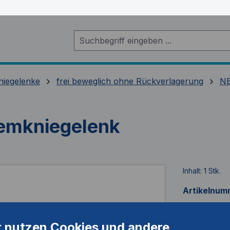
niegelenke
frei beweglich ohne Rückverlagerung
NE
emkniegelenk
Inhalt:
1 Stk.
Artikelnum
r nutzen Cookies und andere