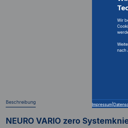
Te
Wir b
Cooki
werde
Weite
nach 
Beschreibung
Impressum
|
Datens
NEURO VARIO zero Systemkni