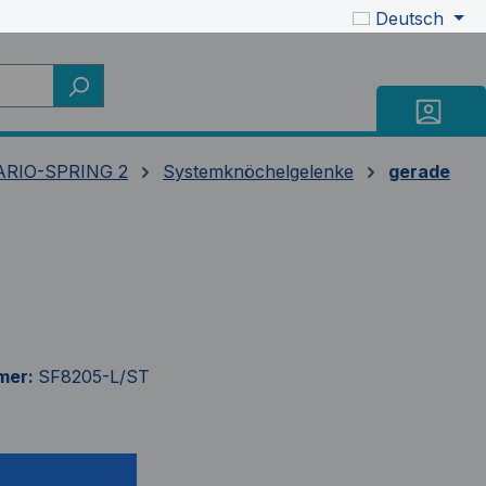
Deutsch
RIO-SPRING 2
Systemknöchelgelenke
gerade
mer:
SF8205-L/ST