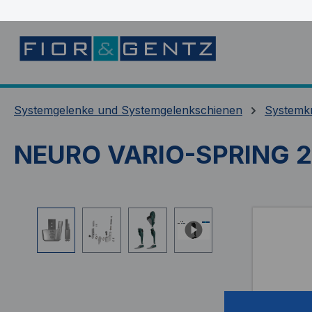
springen
Zur Hauptnavigation springen
Systemgelenke und Systemgelenkschienen
Systemk
NEURO VARIO-SPRING 2
Bildergalerie überspringen