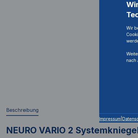
Wi
Te
Wir b
Cooki
werde
Weite
nach 
Beschreibung
Impressum
|
Datens
NEURO VARIO 2 Systemkniege