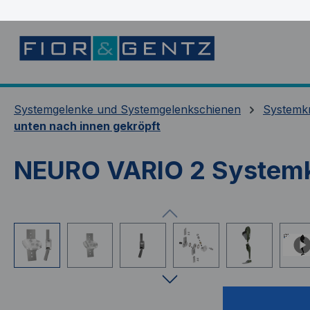
springen
Zur Hauptnavigation springen
Systemgelenke und Systemgelenkschienen
Systemk
unten nach innen gekröpft
NEURO VARIO 2 Systemk
Bildergalerie überspringen