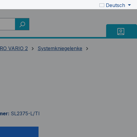
Deutsch
RO VARIO 2
Systemkniegelenke
mer:
SL2375-L/TI