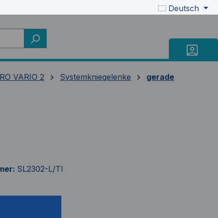
Deutsch
RO VARIO 2
Systemkniegelenke
gerade
mer:
SL2302-L/TI