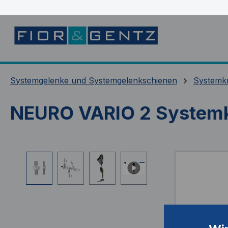
springen
Zur Hauptnavigation springen
Systemgelenke und Systemgelenkschienen
Systemk
NEURO VARIO 2 Systemk
Bildergalerie überspringen