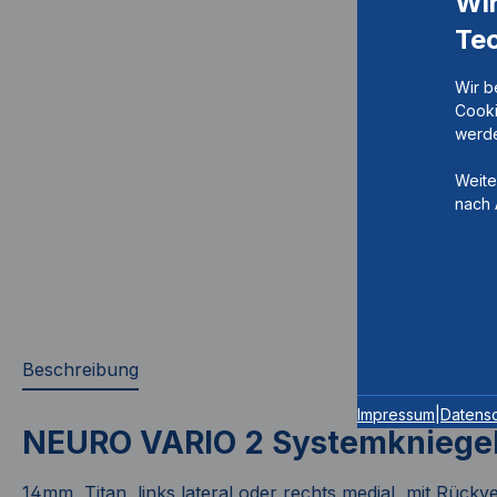
Wi
Te
Wir b
Cooki
werde
Weite
nach 
Beschreibung
Impressum
|
Datens
NEURO VARIO 2 Systemkniege
14mm, Titan, links lateral oder rechts medial, mit Rück