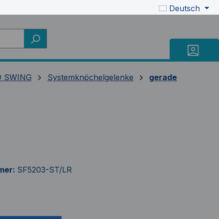
Deutsch
 SWING
Systemknöchelgelenke
gerade
mer:
SF5203-ST/LR