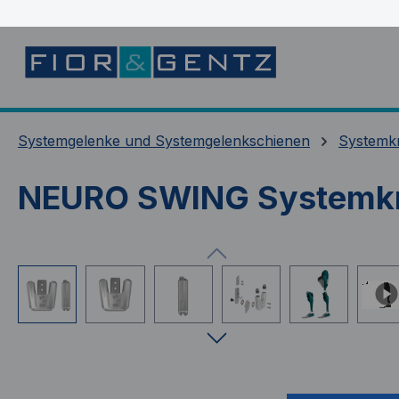
springen
Zur Hauptnavigation springen
Systemgelenke und Systemgelenkschienen
Systemk
NEURO SWING Systemkn
Bildergalerie überspringen