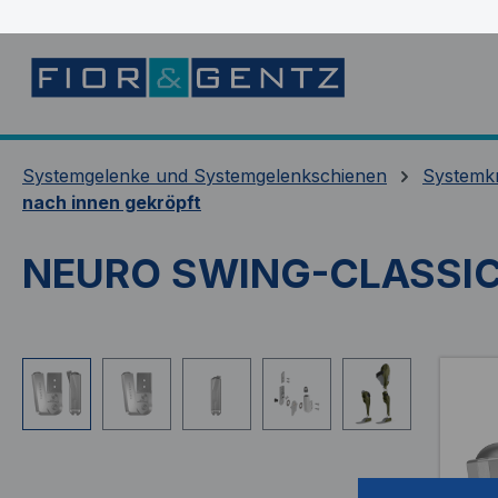
springen
Zur Hauptnavigation springen
Systemgelenke und Systemgelenkschienen
Systemk
nach innen gekröpft
NEURO SWING-CLASSIC 
Bildergalerie überspringen