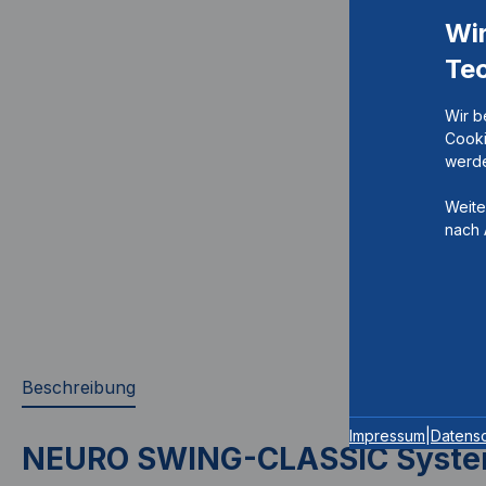
Wi
Te
Wir b
Cooki
werde
Weite
nach 
Beschreibung
Impressum
|
Datens
NEURO SWING-CLASSIC Syste