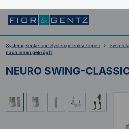
springen
Zur Hauptnavigation springen
Systemgelenke und Systemgelenkschienen
Systemk
nach innen gekröpft
NEURO SWING-CLASSIC 
Bildergalerie überspringen