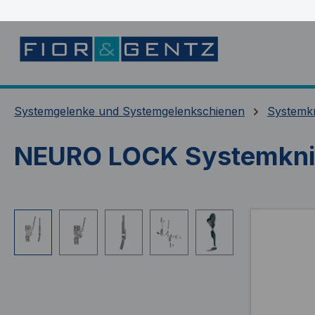
springen
Zur Hauptnavigation springen
Systemgelenke und Systemgelenkschienen
Systemk
NEURO LOCK Systemkni
Bildergalerie überspringen