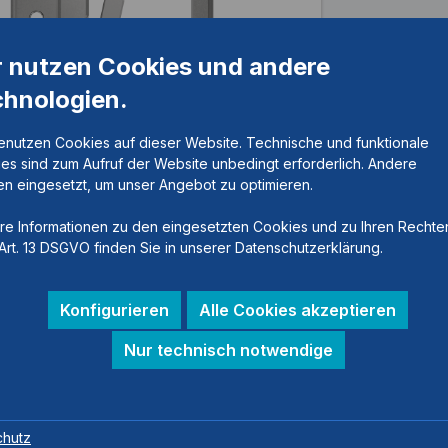
r nutzen Cookies und andere
chnologien.
enutzen Cookies auf dieser Website. Technische und funktionale
es sind zum Aufruf der Website unbedingt erforderlich. Andere
n eingesetzt, um unser Angebot zu optimieren.
re Informationen zu den eingesetzten Cookies und zu Ihren Rechte
Art. 13 DSGVO finden Sie in unserer Datenschutzerklärung.
Konfigurieren
Alle Cookies akzeptieren
Nur technisch notwendige
nk
chutz
h innen gekröpft