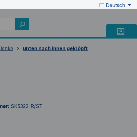
Deutsch
elenke
unten nach innen gekröpft
mer:
SK5322-R/ST