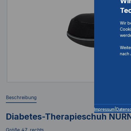
Wi
Te
Wir b
Cooki
werde
Weite
nach 
Beschreibung
Impressum
|
Datens
Diabetes-Therapieschuh NÜ
Größe 47, rechts