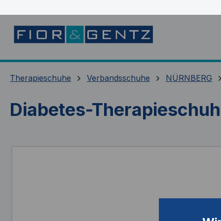
springen
Zur Hauptnavigation springen
Therapieschuhe
Verbandsschuhe
NÜRNBERG
Diabetes-Therapiesch
Bildergalerie überspringen