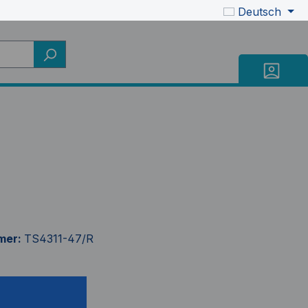
Deutsch
mer:
TS4311-47/R