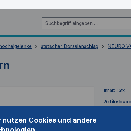
nöchelgelenke
statischer Dorsalanschlag
NEURO V
rn
Inhalt:
1 Stk.
Artikelnum
r nutzen Cookies und andere
chnologien.