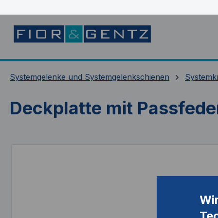
springen
Zur Hauptnavigation springen
Systemgelenke und Systemgelenkschienen
Systemk
Deckplatte mit Passfede
Bildergalerie überspringen
Wi
Te