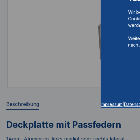
Wir b
Cooki
werde
Weite
nach 
Beschreibung
Impressum
|
Datens
Deckplatte mit Passfedern
14mm, Aluminium, links medial oder rechts lateral