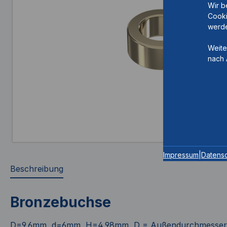
Wir b
Cooki
werde
Weite
nach 
Impressum
|
Datens
Beschreibung
Bronzebuchse
D=9,6mm, d=6mm, H=4,98mm, D = Außendurchmesser,