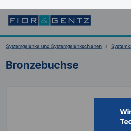
springen
Zur Hauptnavigation springen
Systemgelenke und Systemgelenkschienen
Systemk
Bronzebuchse
Bildergalerie überspringen
Wi
Te