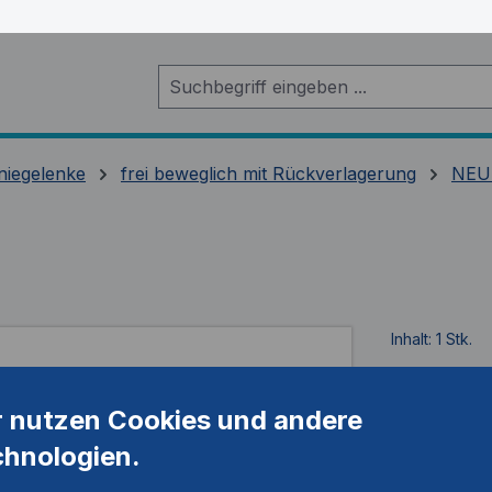
niegelenke
frei beweglich mit Rückverlagerung
NEU
Inhalt:
1 Stk.
Artikelnum
r nutzen Cookies und andere
chnologien.