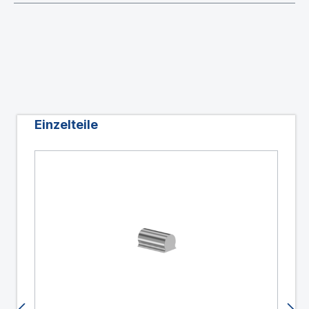
Produktgalerie überspringen
Einzelteile