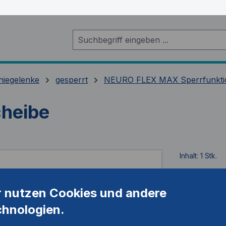
niegelenke
gesperrt
NEURO FLEX MAX Sperrfunkti
cheibe
Inhalt:
1 Stk.
Artikelnum
r nutzen Cookies und andere
chnologien.