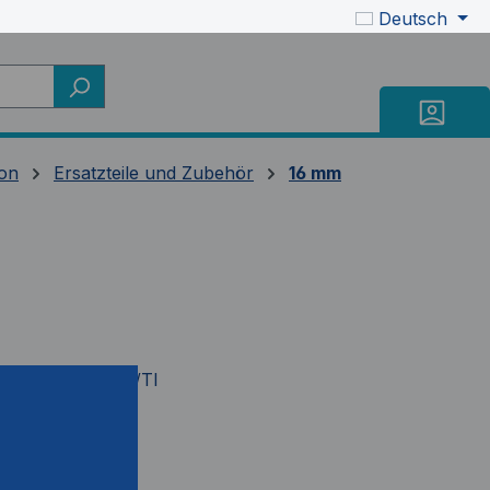
Deutsch
on
Ersatzteile und Zubehör
16 mm
mer:
SK0783-3R/TI