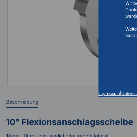
Wir b
Cooki
werde
Weite
nach 
Impressum
|
Datens
Beschreibung
10° Flexionsanschlagsscheibe
16mm, Titan, links medial oder rechts lateral