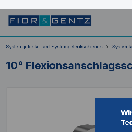
springen
Zur Hauptnavigation springen
Systemgelenke und Systemgelenkschienen
Systemk
10° Flexionsanschlagss
Bildergalerie überspringen
Wi
Te