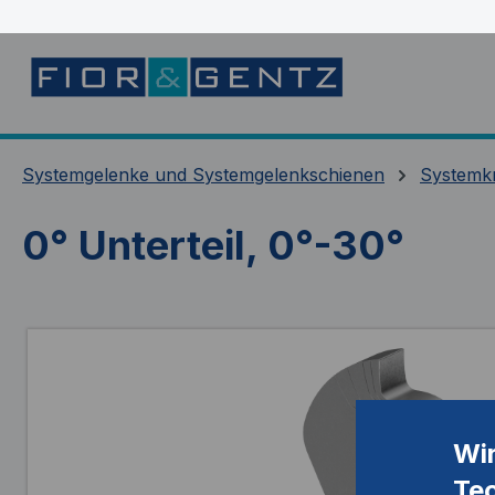
springen
Zur Hauptnavigation springen
Systemgelenke und Systemgelenkschienen
Systemk
0° Unterteil, 0°-30°
Bildergalerie überspringen
Wi
Te