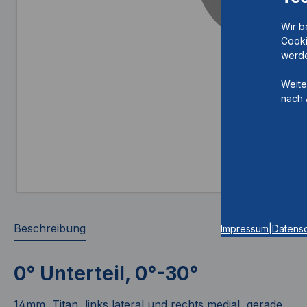
Wir b
Cooki
werde
Weite
nach 
Beschreibung
Impressum
|
Datens
0° Unterteil, 0°-30°
14mm, Titan, links lateral und rechts medial, gerade