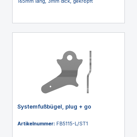
165mm lang, 3mm dick, gekröpft
Systemfußbügel, plug + go
Artikelnummer:
FB5115-L/ST1