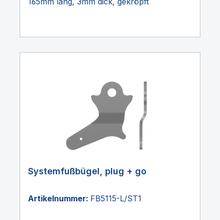
165mm lang, 3mm dick, gekröpft
Systemfußbügel, plug + go
Artikelnummer:
FB5115-L/ST1