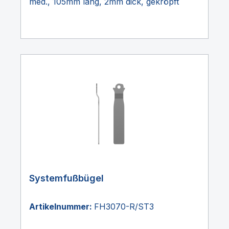
med., 105mm lang, 2mm dick, gekröpft
Systemfußbügel
Artikelnummer:
FH3070-R/ST3