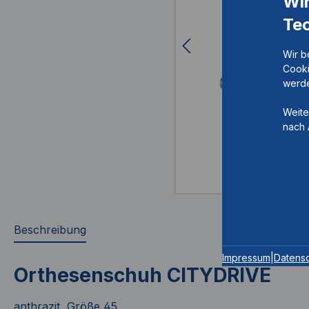
Wi
Te
Wir b
Cooki
werde
Weite
nach 
Beschreibung
Impressum
|
Datens
Orthesenschuh CITYDRIVE
anthrazit, Größe 45