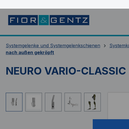
springen
Zur Hauptnavigation springen
Systemgelenke und Systemgelenkschienen
Systemk
nach außen gekröpft
NEURO VARIO-CLASSIC 
Bildergalerie überspringen