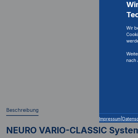
Wi
Te
Wir b
Cooki
werde
Weite
nach 
Beschreibung
Impressum
|
Datens
NEURO VARIO-CLASSIC Syste