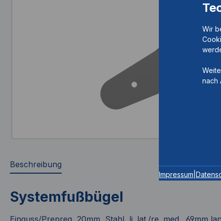
Te
Wir b
Cooki
werde
Weite
nach 
Beschreibung
Impressum
|
Datens
Systemfußbügel
Einguss/Prepreg, 20mm, Stahl, li. lat./re. med., 69mm la