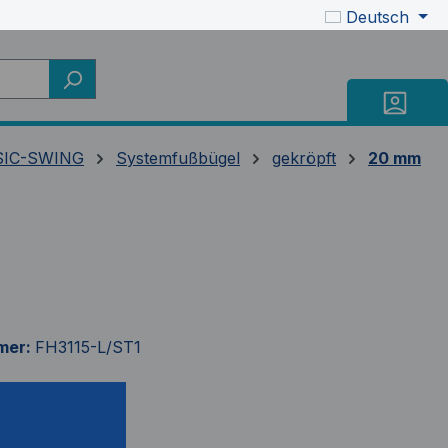
Deutsch
SIC-SWING
Systemfußbügel
gekröpft
20 mm
mer:
FH3115-L/ST1