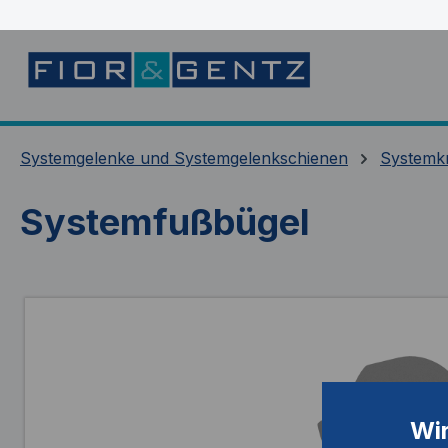
springen
Zur Hauptnavigation springen
Systemgelenke und Systemgelenkschienen
Systemk
Systemfußbügel
Bildergalerie überspringen
Wi