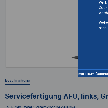
Wir b
Cooki
werde
Weite
nach 
Impressum
|
Datens
Beschreibung
Servicefertigung AFO, links, 
14/16mm, zwei Systemknöchelgelenke