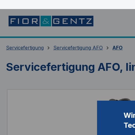
springen
Zur Hauptnavigation springen
Servicefertigung
Servicefertigung AFO
AFO
Servicefertigung AFO, l
Bildergalerie überspringen
Wi
Te