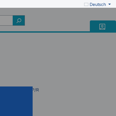
Deutsch
mer:
AC5203-M/P/R