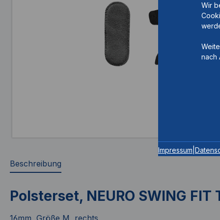
Wir b
Cooki
werde
Weite
nach 
Impressum
|
Datens
Beschreibung
Polsterset, NEURO SWING FIT
16mm, Größe M, rechts