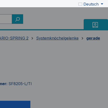
Deutsch
RIO-SPRING 2
Systemknöchelgelenke
gerade
mer:
SF8205-L/TI