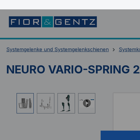
springen
Zur Hauptnavigation springen
Systemgelenke und Systemgelenkschienen
Systemk
NEURO VARIO-SPRING 2
Bildergalerie überspringen