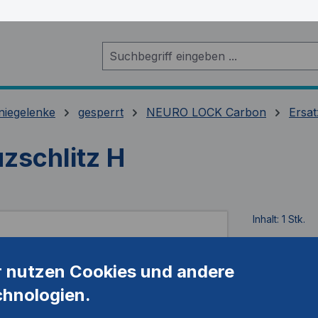
niegelenke
gesperrt
NEURO LOCK Carbon
Ersat
zschlitz H
Inhalt:
1 Stk.
Artikelnum
r nutzen Cookies und andere
chnologien.