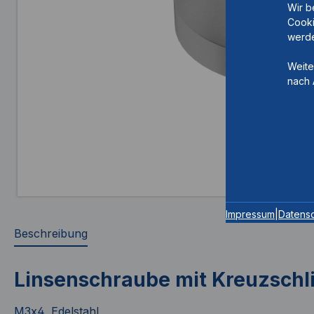
Wir b
Cooki
werde
Weite
nach 
Impressum
|
Datens
Beschreibung
Linsenschraube mit Kreuzschli
M3x4, Edelstahl