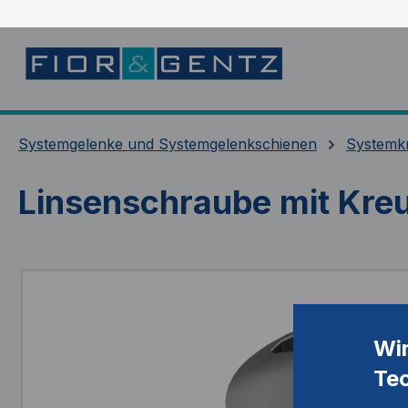
springen
Zur Hauptnavigation springen
Systemgelenke und Systemgelenkschienen
Systemk
Linsenschraube mit Kreu
Bildergalerie überspringen
Wi
Te