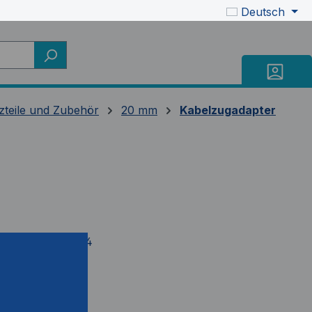
Deutsch
zteile und Zubehör
20 mm
Kabelzugadapter
mer:
SC4303-L04