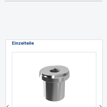
Produktgalerie überspringen
Einzelteile