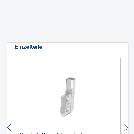
Produktgalerie überspringen
Einzelteile