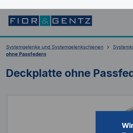
springen
Zur Hauptnavigation springen
Systemgelenke und Systemgelenkschienen
Systemk
ohne Passfedern
Deckplatte ohne Passfe
Bildergalerie überspringen
Wi