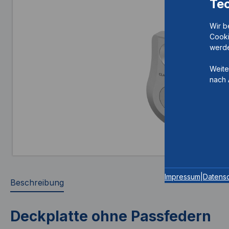
Te
Wir b
Cooki
werde
Weite
nach 
Impressum
|
Datens
Beschreibung
Deckplatte ohne Passfedern