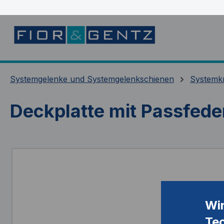
springen
Zur Hauptnavigation springen
Systemgelenke und Systemgelenkschienen
Systemk
Deckplatte mit Passfede
Bildergalerie überspringen
Wi
Te