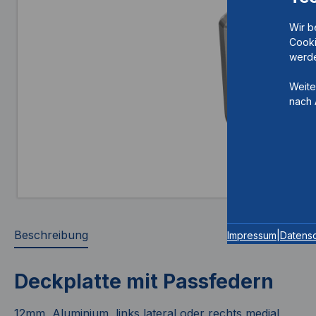
Wir b
Cooki
werde
Weite
nach 
Beschreibung
Impressum
|
Datens
Deckplatte mit Passfedern
12mm, Aluminium, links lateral oder rechts medial