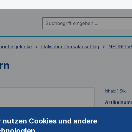
nöchelgelenke
statischer Dorsalanschlag
NEURO VA
rn
Inhalt:
1 Stk.
Artikelnum
r nutzen Cookies und andere
chnologien.