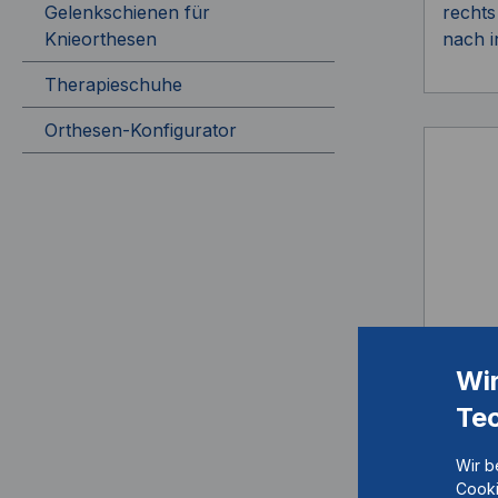
Gelenkschienen für
rechts
Knieorthesen
nach i
Therapieschuhe
Orthesen-Konfigurator
Wi
NEUR
Te
Syst
Artik
Wir b
Cooki