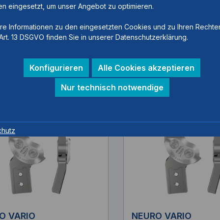
n eingesetzt, um unser Angebot zu optimieren.
re Informationen zu den eingesetzten Cookies und zu Ihren Rechte
Stahl, links medial oder
14mm, Titan, links medi
Art. 13 DSGVO finden Sie in unserer Datenschutzerklärung.
 lateral, oben und unten
rechts lateral, oben un
nnen gekröpft
nach innen gekröpft
Konfigurieren
Alle Cookies akzeptieren
Nur technisch notwendige
chutz
O VARIO
NEURO VARIO