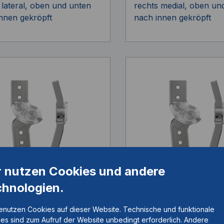
 lateral, oben und unten
rechts medial, oben un
nnen gekröpft
nach innen gekröpft
r nutzen Cookies und andere
O VARIO
NEURO VARIO
chnologien.
emkniegelenk
Systemkniegelenk
elnummer:
SK1332-R/ST
Artikelnummer:
SK1332
enutzen Cookies auf dieser Website. Technische und funktionale
es sind zum Aufruf der Website unbedingt erforderlich. Andere