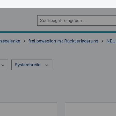
niegelenke
frei beweglich mit Rückverlagerung
NEU
Systembreite