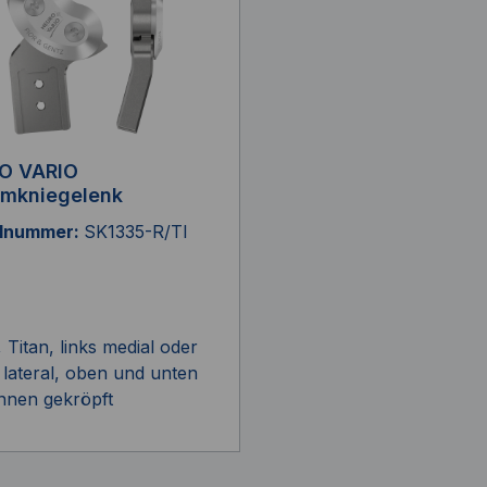
O VARIO
emkniegelenk
elnummer:
SK1335-R/TI
Titan, links medial oder
 lateral, oben und unten
nnen gekröpft